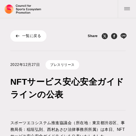
一覧に戻る
Share
トップ
協議会について
2022年12⽉27⽇
プレスリリース
活動指針・目標
NFTサービス安心安全ガイド
お知らせ
ラインの公表
公表物
スポーツエコシステム推進協議会（所在地：東京都渋谷区、事
記事 / コラム
務局長：稲垣弘則、西村あさひ法律事務所所属）は本日、NFT