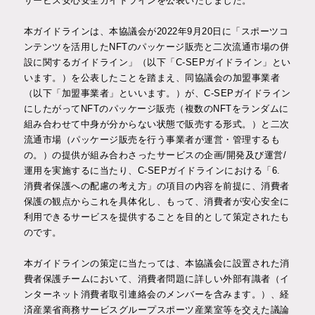
サービス安心安全ガイドラインを公表いたしました。
対談企画
本ガイドラインは、本協議会が2022年9月20日に「スポーツコ
ンテンツを活用したNFTのパッケージ販売と二次流通市場の併
インタビュー
設に関するガイドライン」（以下「C-SEPガイドライン」とい
います。）を公表したことを踏まえ、同協議会の加盟事業者
（以下「加盟事業者」といいます。）が、C-SEPガイドライン
にしたがってNFTのパッケージ販売（複数のNFTをランダムに
お問い合わせ
入会申込み
組み合わせて中身が分からない状態で販売する形式。）と二次
流通市場（パッケージ販売を行う事業者が運営・管理するも
の。）の提供が組み合わさったサービスの企画/開発及び運営/
JP
EN
運用を実施するに当たり、C-SEPガイドラインにおける「6.
消費者保護への配慮の考え方」の項目の内容を前提に、消費者
保護の観点からこれを具体化し、もって、消費者が安心安全に
利用できるサービスを提供することを目的として策定されたも
のです。
本ガイドラインの策定に当たっては、本協議会に設置された消
費者保護チームにおいて、消費者問題に詳しい外部有識者（イ
ンターネット消費者取引連絡会のメンバーを含みます。）、経
済産業省商務サービスグループスポーツ産業室等を交えた議論