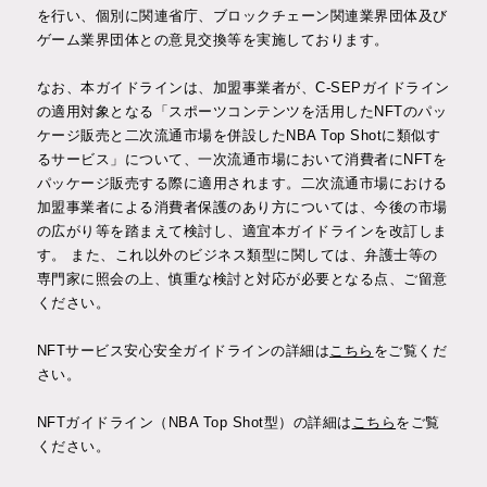
を行い、個別に関連省庁、ブロックチェーン関連業界団体及び
ゲーム業界団体との意見交換等を実施しております。
なお、本ガイドラインは、加盟事業者が、C-SEPガイドライン
の適用対象となる「スポーツコンテンツを活用したNFTのパッ
ケージ販売と二次流通市場を併設したNBA Top Shotに類似す
るサービス」について、一次流通市場において消費者にNFTを
パッケージ販売する際に適用されます。二次流通市場における
加盟事業者による消費者保護のあり方については、今後の市場
の広がり等を踏まえて検討し、適宜本ガイドラインを改訂しま
す。 また、これ以外のビジネス類型に関しては、弁護士等の
専門家に照会の上、慎重な検討と対応が必要となる点、ご留意
ください。
NFTサービス安心安全ガイドラインの詳細は
こちら
をご覧くだ
さい。
NFTガイドライン（NBA Top Shot型）の詳細は
こちら
をご覧
ください。