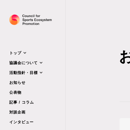
パーパス・ミッション
協議会とは
パーパス・ミッション
グランドデザイン
代表コメント
グランドデザイン
協議会概要
評議員一覧
協議会の活動
お知らせ
会員一覧
パートナー団体
トップ
協議会概要
協議会について
決算情報
活動指針・目標
お知らせ
公表物
記事 / コラム
対談企画
インタビュー