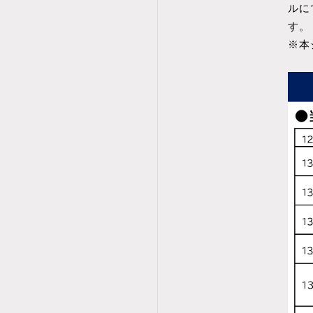
ルに
す。
※本