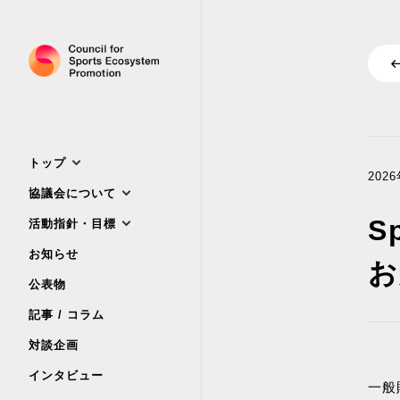
パーパス・ミッション
協議会とは
パーパス・ミッション
グランドデザイン
代表コメント
グランドデザイン
協議会概要
評議員一覧
協議会の活動
お知らせ
会員一覧
パートナー団体
トップ
協議会概要
202
協議会について
決算情報
S
活動指針・目標
お知らせ
お
公表物
記事 / コラム
対談企画
インタビュー
一般