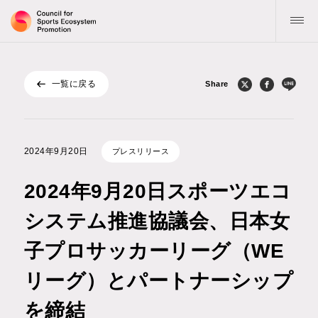
一覧に戻る
Share
トップ
協議会について
2024年9⽉20⽇
プレスリリース
活動指針・目標
2024年9月20日スポーツエコ
お知らせ
システム推進協議会、日本女
子プロサッカーリーグ（WE
公表物
リーグ）とパートナーシップ
記事 / コラム
を締結