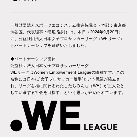
対談企画
インタビュー
一般財団法人スポーツエコシステム推進協議会（本部：東京都
渋谷区、代表理事：稲垣 弘則）は、本日（2024年9月20日）
に、公益社団法人日本女子プロサッカーリーグ（WEリーグ）
とパートナーシップを締結いたしました。
お問い合わせ
入会申込み
◆パートナーシップ団体
公益社団法人日本女子プロサッカーリーグ
WEリーグ
はWomen Empowerment Leagueの略称です。この
JP
EN
名称には日本に“女子プロサッカー選手”という職業が確立さ
れ、リーグを核に関わるわたしたちみんな（WE）が主人公と
して活躍する社会を目指す、という思いが込められています。