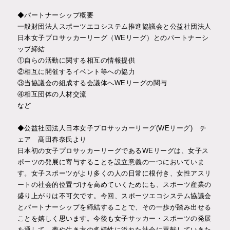
◆パートナーシップ概要
一般財団法人スポーツエコシステム推進協議会と公益社団法人
日本女子プロサッカーリーグ（WEリーグ）とのパートナーシ
ップ締結
①自らの活動に関する相互の情報提供
②相互に開催するイベント等への協力
③当協議会の組成する会議体へWEリーグの関与
④相互団体の人材交流
など
◆公益社団法人日本女子プロサッカーリーグ(WEリーグ) チ
ェア 髙田春奈氏より
日本初の女子プロサッカーリーグであるWEリーグは、女子ス
ポーツの発展に寄与することを設立意義の一つにおいていま
す。女子スポーツがより多くの人の日常に根付き、女性アスリ
ートの社会的位置づけを高めていくためにも、スポーツ産業の
盛り上がりは不可欠です。今回、スポーツエコシステム協議会
とパートナーシップを締結することで、その一歩が踏み出せる
ことを嬉しく思います。今後も女子サッカー・スポーツの発展
を通して、夢や生き方の多様性に溢れた社会に貢献していきた